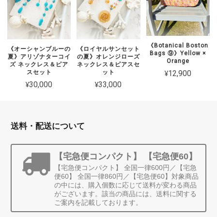
《Botanical Boston
《オーシャンブルーの
《ロイヤルサンセット
Bags ⑨》Yellow ×
夏》アリゾナターコイ
の夏》オレンジローズ
Orange
ズ ネックレス＆ピア
ネックレス＆ピアスセ
¥12,900
スセット
ット
¥30,000
¥33,000
送料・配送について
【宅急便コンパクト】 【宅急便60】
【宅急便コンパクト】 全国一律600円／【宅急
便60】 全国一律860円／【宅急便60】対象商品
の中には、購入個数に応じて送料が変わる商品
がございます。該当の商品には、送料に関する
ご案内を記載しております。