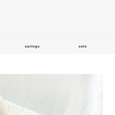
earings
sets