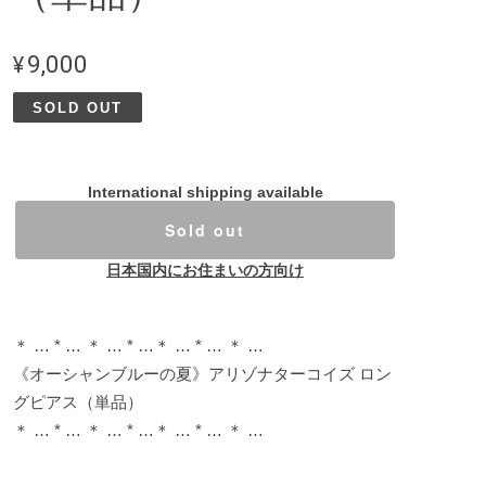
¥9,000
SOLD OUT
International shipping available
Sold out
日本国内にお住まいの方向け
＊ … * … ＊ … * …＊ … * … ＊ …
《オーシャンブルーの夏》アリゾナターコイズ ロン
グピアス（単品）
＊ … * … ＊ … * …＊ … * … ＊ …