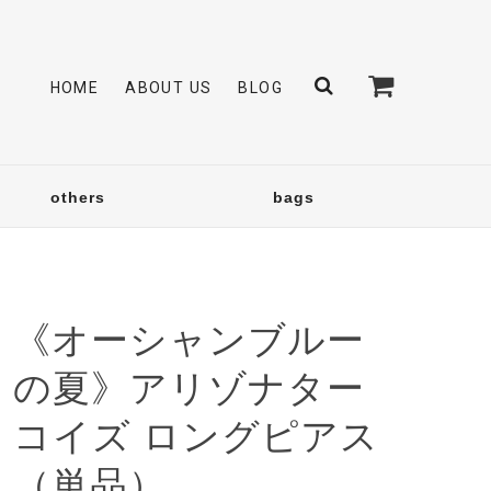
HOME
ABOUT US
BLOG
others
bags
《オーシャンブルー
の夏》アリゾナター
コイズ ロングピアス
（単品）