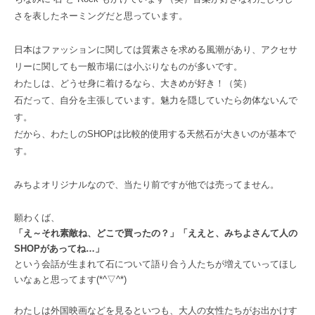
さを表したネーミングだと思っています。
日本はファッションに関しては質素さを求める風潮があり、アクセサ
リーに関しても一般市場には小ぶりなものが多いです。
わたしは、どうせ身に着けるなら、大きめが好き！（笑）
石だって、自分を主張しています。魅力を隠していたら勿体ないんで
す。
だから、わたしのSHOPは比較的使用する天然石が大きいのが基本で
す。
みちよオリジナルなので、当たり前ですが他では売ってません。
願わくば、
「え～それ素敵ね、どこで買ったの？」「ええと、みちよさんて人の
SHOPがあってね…」
という会話が生まれて石について語り合う人たちが増えていってほし
いなぁと思ってます(*^▽^*)
わたしは外国映画などを見るといつも、大人の女性たちがお出かけす