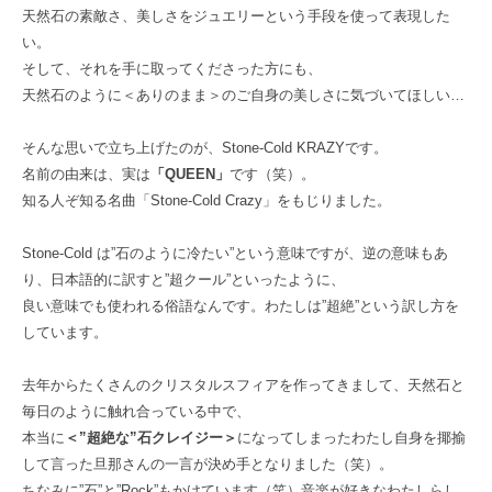
天然石の素敵さ、美しさをジュエリーという手段を使って表現した
い。
そして、それを手に取ってくださった方にも、
天然石のように＜ありのまま＞のご自身の美しさに気づいてほしい…
そんな思いで立ち上げたのが、Stone-Cold KRAZYです。
名前の由来は、実は
「QUEEN」
です（笑）。
知る人ぞ知る名曲「Stone-Cold Crazy」をもじりました。
Stone-Cold は”石のように冷たい”という意味ですが、逆の意味もあ
り、日本語的に訳すと”超クール”といったように、
良い意味でも使われる俗語なんです。わたしは”超絶”という訳し方を
しています。
去年からたくさんのクリスタルスフィアを作ってきまして、天然石と
毎日のように触れ合っている中で、
本当に
＜”超絶な”石クレイジー＞
になってしまったわたし自身を揶揄
して言った旦那さんの一言が決め手となりました（笑）。
ちなみに”石”と”Rock”もかけています（笑）音楽が好きなわたしらし